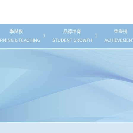
學與教
品德培育
榮譽榜
RNING & TEACHING
STUDENT GROWTH
ACHIEVEMEN
《幼稚園課程》停課指引
自攜裝置(BYOD)計劃
國民德育及公民教育
防止校園性騷擾政策