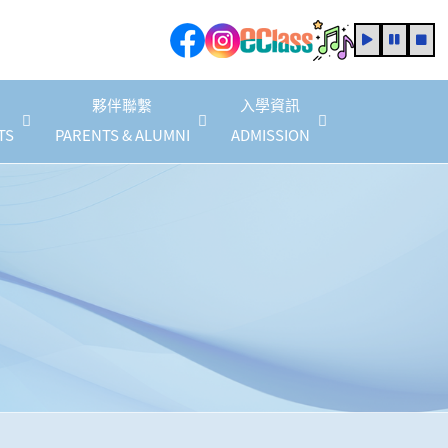
夥伴聯繫
入學資訊
TS
PARENTS & ALUMNI
ADMISSION
家教會會員商店優惠(2025/2026 年度)
2025/2026 家長教育計劃
家長教育活動資訊
2025/2027 年度法團校董會家長校董
校友校董選舉結果