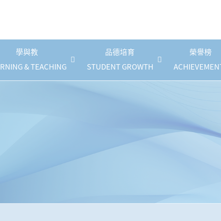
學與教
品德培育
榮譽榜
RNING & TEACHING
STUDENT GROWTH
ACHIEVEMEN
《幼稚園課程》停課指引
自攜裝置(BYOD)計劃
國民德育及公民教育
防止校園性騷擾政策