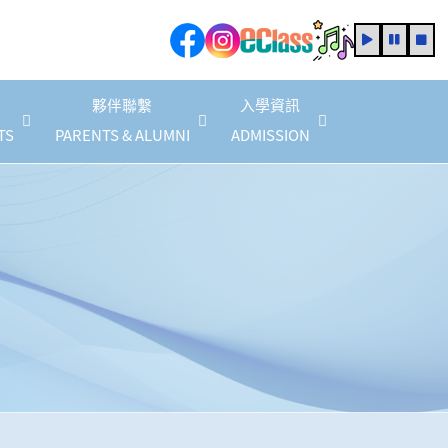
夥伴聯繫
入學資訊
TS
PARENTS & ALUMNI
ADMISSION
家教會會員商店優惠(2025/2026 年度)
2025/2026 家長教育計劃
家長教育活動資訊
2025/2027 年度法團校董會家長校董
校友校董選舉結果