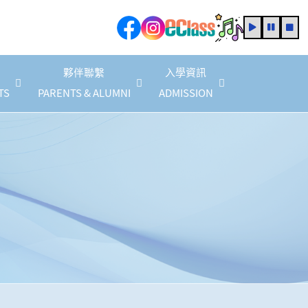
夥伴聯繫
入學資訊
TS
PARENTS & ALUMNI
ADMISSION
家教會會員商店優惠(2025/2026 年度)
2025/2026 家長教育計劃
家長教育活動資訊
2025/2027 年度法團校董會家長校董
校友校董選舉結果