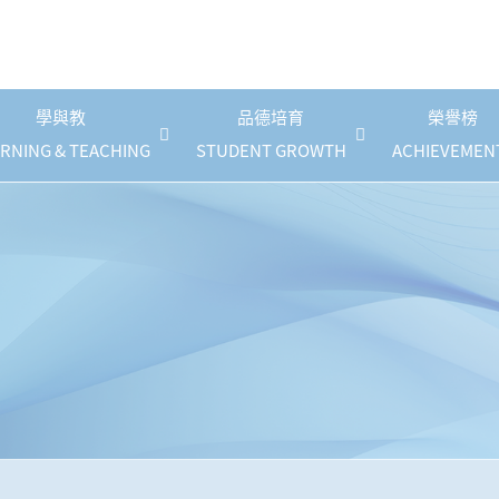
學與教
品德培育
榮譽榜
RNING & TEACHING
STUDENT GROWTH
ACHIEVEMEN
《幼稚園課程》停課指引
自攜裝置(BYOD)計劃
國民德育及公民教育
防止校園性騷擾政策