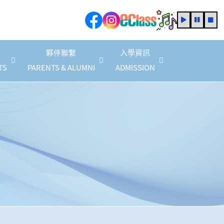
夥伴聯繫
入學資訊
TS
PARENTS & ALUMNI
ADMISSION
家教會會員商店優惠(2025/2026 年度)
2025/2026 家長教育計劃
家長教育活動資訊
2025/2027 年度法團校董會家長校董
校友校董選舉結果