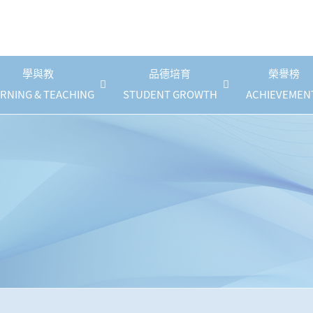
學與教
品德培育
榮譽榜
RNING & TEACHING
STUDENT GROWTH
ACHIEVEMEN
《幼稚園課程》停課指引
自攜裝置(BYOD)計劃
國民德育及公民教育
防止校園性騷擾政策