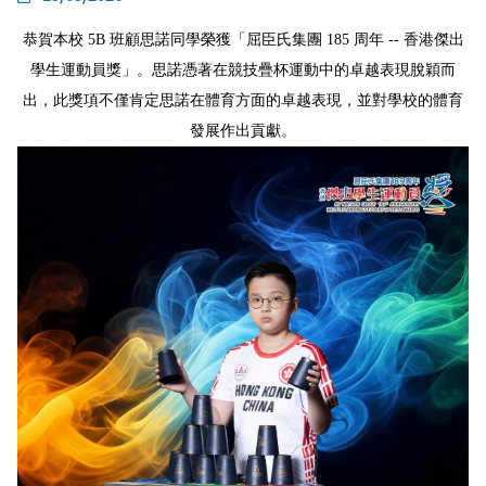
恭賀本校 5B 班顧思諾同學榮獲「屈臣氏集團 185 周年 -- 香港傑出
學生運動員獎」。思諾憑著在競技疊杯運動中的卓越表現脫穎而
出，此獎項不僅肯定思諾在體育方面的卓越表現，並對學校的體育
發展作出貢獻。