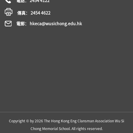
電話： 2454 4122
傳真： 2454 4622
電郵： hkeca@wusichong.edu.hk
Copyright © by 2026 The Hong Kong Eng Clansman Association Wu Si
Chong Memorial School. All rights reserved.