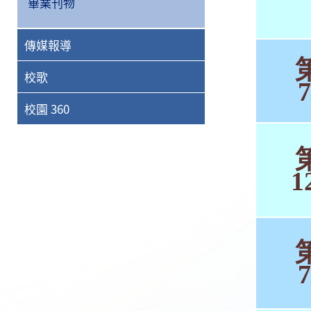
畢業刊物
傳媒報導
校歌
7
校園 360
1
7