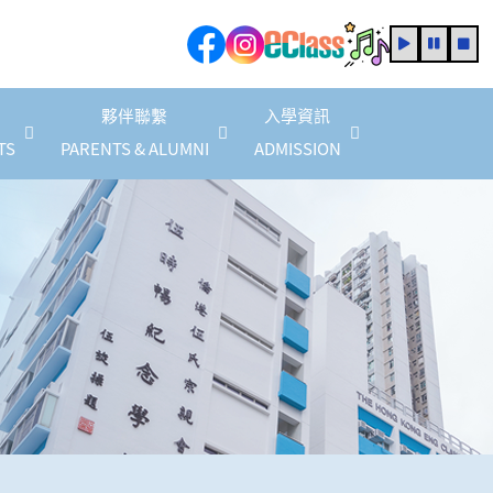
夥伴聯繫
入學資訊
TS
PARENTS & ALUMNI
ADMISSION
家教會會員商店優惠(2025/2026 年度)
2025/2026 家長教育計劃
家長教育活動資訊
2025/2027 年度法團校董會家長校董
校友校董選舉結果