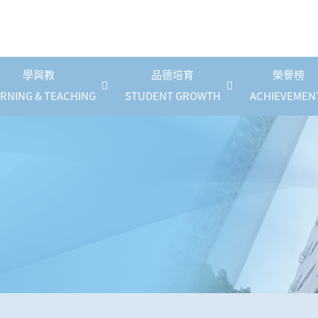
學與教
品德培育
榮譽榜
RNING & TEACHING
STUDENT GROWTH
ACHIEVEMEN
《幼稚園課程》停課指引
自攜裝置(BYOD)計劃
國民德育及公民教育
防止校園性騷擾政策