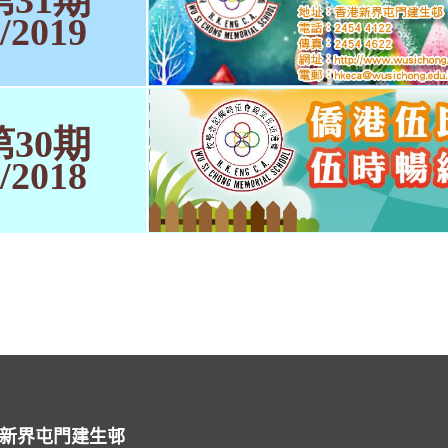
第31期
/2019
第30期
/2018
 新界屯門建生邨