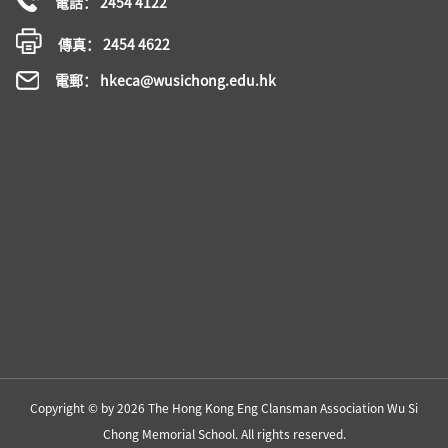
電話： 2454 4122
傳真： 2454 4622
電郵： hkeca@wusichong.edu.hk
Copyright © by 2026 The Hong Kong Eng Clansman Association Wu Si
Chong Memorial School. All rights reserved.